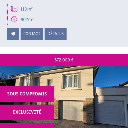
110m²
802m²
CONTACT
DÉTAILS
372 000
€
SOUS COMPROMIS
EXCLUSIVITÉ