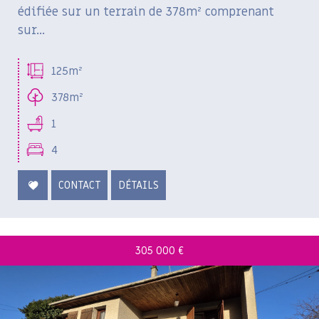
édifiée sur un terrain de 378m² comprenant
sur...
125m²
378m²
1
4
CONTACT
DÉTAILS
305 000
€