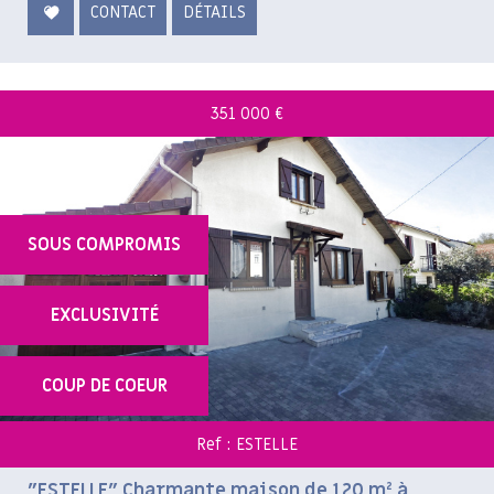
CONTACT
DÉTAILS
351 000
€
SOUS COMPROMIS
EXCLUSIVITÉ
COUP DE COEUR
Ref : ESTELLE
"ESTELLE" Charmante maison de 120 m² à