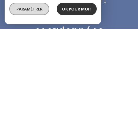
labbe.cip@hotmail.fr
PARAMÉTRER
OK POUR MOI !
Nos
coordonnées
8 AV. Pasteur,
93290 Tremblay en France
01 49 63 92 03