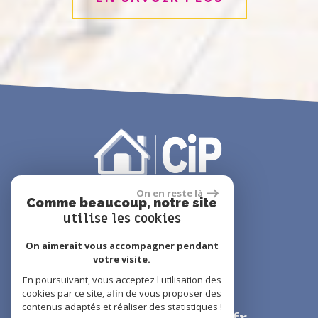
On en reste là
Comme beaucoup, notre site
utilise les cookies
On aimerait vous accompagner pendant
votre visite.
01 48 61 14 44
En poursuivant, vous acceptez l'utilisation des
01 49 63 39 40
cookies par ce site, afin de vous proposer des
contenus adaptés et réaliser des statistiques !