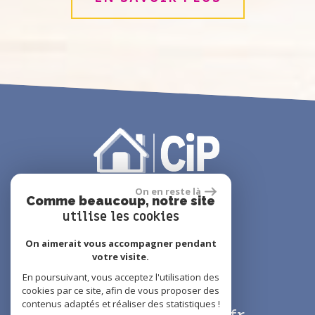
On en reste là
Comme beaucoup, notre site
utilise les cookies
On aimerait vous accompagner pendant
votre visite.
01 48 61 14 44
En poursuivant, vous acceptez l'utilisation des
01 49 63 39 40
cookies par ce site, afin de vous proposer des
contenus adaptés et réaliser des statistiques !