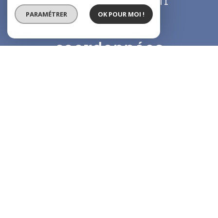
labbe.cip@hotmail.fr
PARAMÉTRER
OK POUR MOI !
Nos
coordonnées
8 AV. Pasteur,
93290 Tremblay en France
01 49 63 92 03