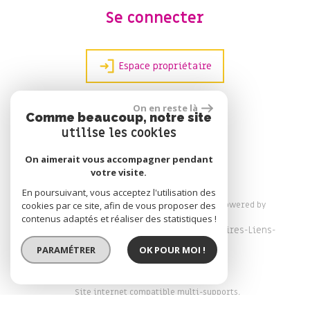
Se connecter
Espace propriétaire
On en reste là
Comme beaucoup, notre site
réalisé par
utilise les cookies
On aimerait vous accompagner pendant
votre visite.
En poursuivant, vous acceptez l'utilisation des
© 2026 | Tous droits réservés | Traduction powered by
cookies par ce site, afin de vous proposer des
Google
contenus adaptés et réaliser des statistiques !
Plan du site
Mentions légales
Nos honoraires
Liens
Admin
PARAMÉTRER
OK POUR MOI !
Site internet compatible multi-supports,
un seul site adaptable à tous les types d'écrans.