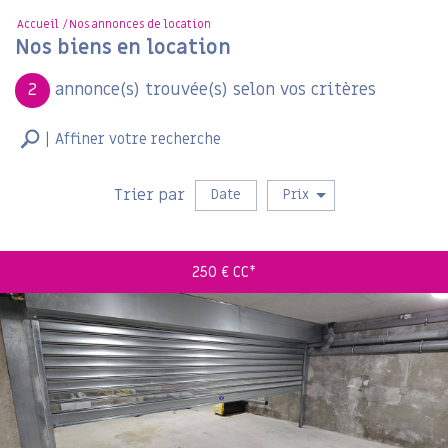
Accueil
Nos annonces de location
Nos biens en location
2
annonce(s) trouvée(s) selon vos critères
Affiner votre recherche
Location
Trier par
Date
Prix
250 €
CC*
RECHERCHER