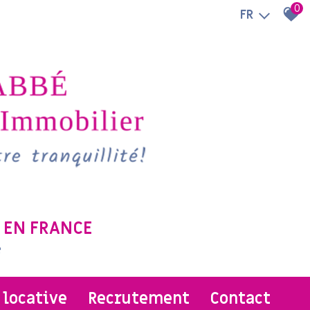
0
FR
 EN FRANCE
e
n locative
recrutement
contact