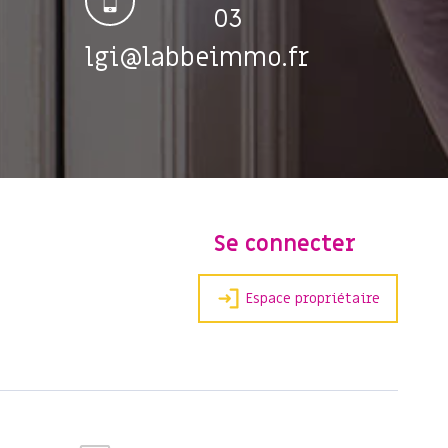
03
lgi@labbeimmo.fr
Se connecter
Espace propriétaire