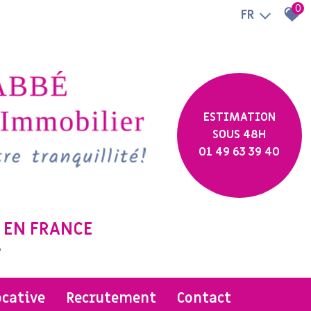
0
FR
ESTIMATION
SOUS 48H
01 49 63 39 40
 EN FRANCE
e
ocative
recrutement
contact