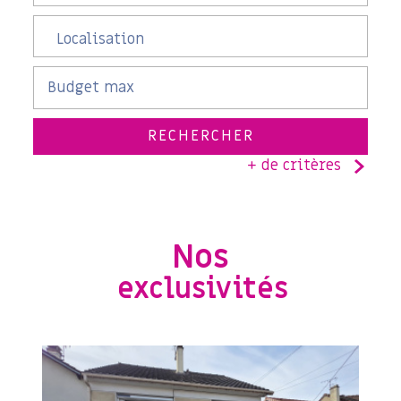
RECHERCHER
+ de critères
5KM
10KM
25KM
Nos
exclusivités