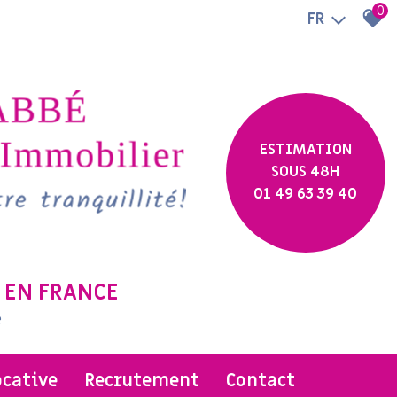
0
FR
ESTIMATION
SOUS 48H
01 49 63 39 40
 EN FRANCE
e
ocative
recrutement
contact