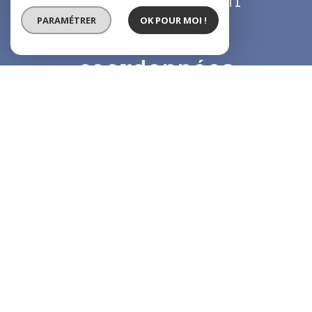
labbe.cip@hotmail.fr
PARAMÉTRER
OK POUR MOI !
Nos
coordonnées
8 AV. Pasteur,
93290 Tremblay en France
01 49 63 92 03