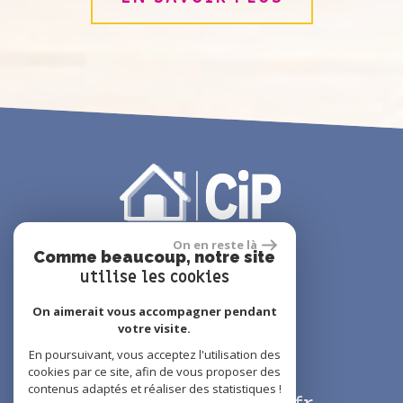
On en reste là
Comme beaucoup, notre site
utilise les cookies
On aimerait vous accompagner pendant
votre visite.
01 48 61 14 44
En poursuivant, vous acceptez l'utilisation des
01 49 63 39 40
cookies par ce site, afin de vous proposer des
contenus adaptés et réaliser des statistiques !