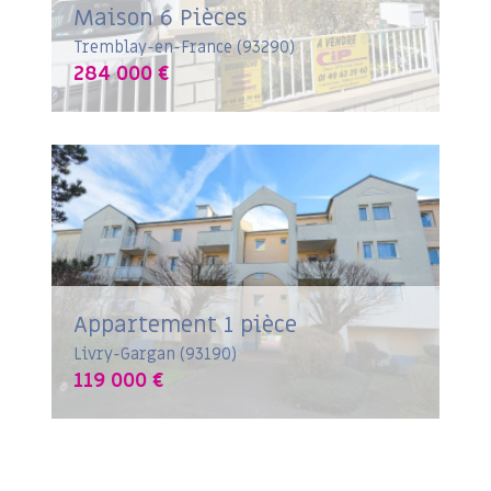
Maison 6 Pièces
Tremblay-en-France (93290)
284 000 €
Appartement 1 pièce
Livry-Gargan (93190)
119 000 €