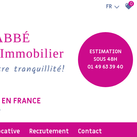
0
FR
ESTIMATION
SOUS 48H
01 49 63 39 40
 EN FRANCE
e
ocative
recrutement
contact