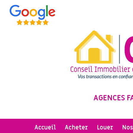
AGENCES F
accueil
acheter
louer
no