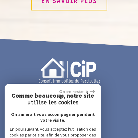
EN SAVOIR PLUS
On en reste là
Comme beaucoup, notre site
utilise les cookies
On aimerait vous accompagner pendant
01 48 61 14 44
votre visite.
01 49 63 39 40
En poursuivant, vous acceptez l'utilisation des
cookies par ce site, afin de vous proposer des